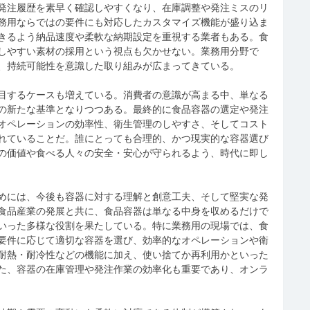
発注履歴を素早く確認しやすくなり、在庫調整や発注ミスのリ
務用ならではの要件にも対応したカスタマイズ機能が盛り込ま
きるよう納品速度や柔軟な納期設定を重視する業者もある。食
しやすい素材の採用という視点も欠かせない。業務用分野で
、持続可能性を意識した取り組みが広まってきている。
目するケースも増えている。消費者の意識が高まる中、単なる
の新たな基準となりつつある。最終的に食品容器の選定や発注
オペレーションの効率性、衛生管理のしやすさ、そしてコスト
れていることだ。誰にとっても合理的、かつ現実的な容器選び
の価値や食べる人々の安全・安心が守られるよう、時代に即し
めには、今後も容器に対する理解と創意工夫、そして堅実な発
食品産業の発展と共に、食品容器は単なる中身を収めるだけで
いった多様な役割を果たしている。特に業務用の現場では、食
要件に応じて適切な容器を選び、効率的なオペレーションや衛
耐熱・耐冷性などの機能に加え、使い捨てか再利用かといった
た、容器の在庫管理や発注作業の効率化も重要であり、オンラ