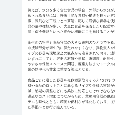
例えば、水分を多く含む食品の場合、外部から水分が
められる食品には、呼吸可能な素材や構造を持った容
搬、陳列など工程ごとの要請に応じて適切な容器を使
品の量や種類が多い。大量に食品を保管したり配送す
温・保冷機能といった細かい機能に目を向けることが
衛生面の管理も食品容器の大きな役割のひとつである
非接触部分が衛生的に保たれやすくなり、異物混入や
イプの容器も環境保全の観点から注目されており、適
いずれにしても、容器の材質や形状、密閉度、耐熱性
やすさや保管スペースの問題、廃棄方法までトータル
業の効率化も非常に重要な視点となる。
食品ごとに適した容器を複数種類取りそろえなければ
材や食品のロットごとに異なるサイズや仕様の容器が
減、納期の調整などにも柔軟に対応しなければならな
遅延やコスト増加につながるため、業務用容器の供給
テムも時代とともに精度や便利さが進化しており、従
た手配へと移行が進んでいる。