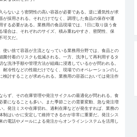
入らないよう密閉性の高い容器が必要である。逆に通気性が求
器が採用される。それだけでなく、調理した食品の保存や運
用する必要がある。業務用の食品現場では、1日に取り扱う食
る場合は、それぞれのサイズ、積み重ねやすさ、密閉性、保
不可欠だ。
。使い捨て容器が主流となっている業務用分野では、食品との
細菌付着のリスクも低減される。一方、洗浄して再利用するタ
切な洗浄手順や管理方法が組織に浸透しているかが問われる。
、耐冷性などの性能だけでなく、現場でのオペレーションのし
に検討することが求められる。業務用の容器においては発注作
ならず、その在庫管理や発注サイクルの最適化が問われる。食
必要になることも多い。また季節ごとの需要変動、急な発注増
い。発注ミスや在庫切れ、過剰在庫などが発生すれば、業務の
体制はいかに安定して維持できるかが非常に重要だ。発注シス
来の電話やメールによる発注からオンラインシステムを活用し