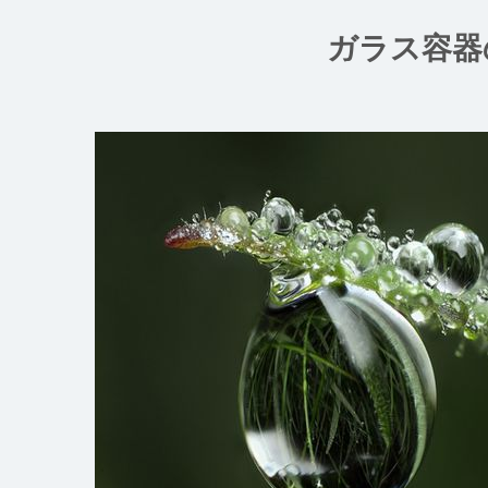
コ
ン
ガラス容器
テ
ン
ツ
へ
ス
キ
ッ
プ