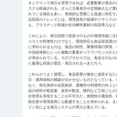
オンラインで発注を管理できれば、必要数量や過去の
スクも軽減される。さらに大量発注や定期納入など業
れている場合も多い。突発的な需要にも迅速に対応で
品容器のトレンドには、環境負荷の低減やリサイクル
も、プラスチック削減や生分解性素材の容器導入など
これにより、発注段階で容器そのものの環境性能に注
コストや利便性だけでなく、環境対応も食品容器選び
に求められるものは、食品の特性、業務現場の実情、
や供給体制といった複数の要素すべてでバランスがと
が求められている。そのプロセスでは、食品そのもの
た最適な容器が選定・発注されるべきだろう。
これらがうまく循環し、食品産業が健全に成長するた
注・運用体制の構築が欠かせないものとなっている。
なく、衛生保持や品質維持、運搬性や利便性の向上と
品の特性や取扱量、保存や配送、陳列など工程ごとの
生管理を実現することが不可欠だ。密閉性や通気性、
衛生面や環境負荷にも配慮することが求められる。ま
イン化による発注システムの導入が進んでいる。