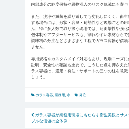
内部成分の純度保持や異物混入のリスク低減にも寄与
また、洗浄や滅菌を繰り返しても劣化しにくく、衛生
する場合には、形状・容量・耐熱性など現場ごとの用
ん。特に多人数で取り扱う現場では、耐衝撃性や強化
包体制やアフターサービスも、割れやすい素材ならで
調味料の分注などさまざまな工程でガラス容器が信頼
ません。
専用規格やカスタムメイド対応もあり、現場ニーズに
証明、安全性の確認も重要で、こうした点を押さえた
ラス容器は、選定・発注・サポートの三つの柱を意識
しょう。
ガラス容器
,
業務用
,
水
発注
投
ガラス容器が業務用現場にもたらす衛生美観とサス
ブルな価値の全体像
稿