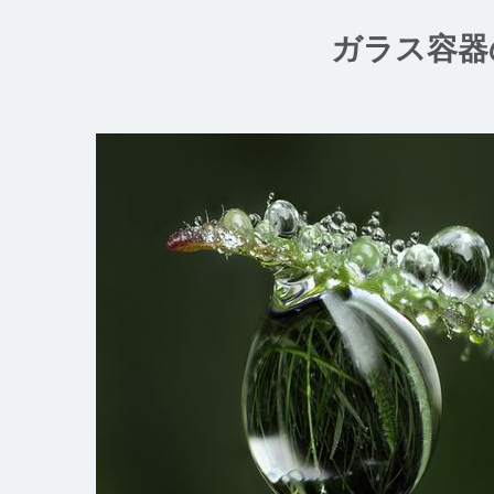
コ
ン
ガラス容器
テ
ン
ツ
へ
ス
キ
ッ
プ