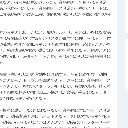
瓶などが真っ先に思い浮かぶが、業務用として使われる容器
品が求められている。業務用ガラス容器の一番のメリットは、
工食品や飲料の製造工程、調剤や研究の現場で内部の変化や分
どの素材と比較した場合、酸やアルカリ、そのほか多様な薬品
され異物混入や化学反応のリスクが最大限に抑えられる。一度
や滅菌が可能で類似素材よりも衛生的に使用し続けることが可
合、発注方法や種類の選定はきわめて重要になる。用途ごとに
条件が細かく決まってくるため、それぞれの現場の業務内容に
る。
在庫管理が現場の運営効率に直結する。事前に必要数・納期・
不足といったトラブルを回避できる。さらには、業務用ガラス
ておきたい。多数のスタッフが取り扱い、移動や洗浄、積み重
りも肉厚な構造や強化加工が施された製品が主流になる。ま
専門的な素材が必須となる。
で慎重に選定しなければならない。業務用に大口でガラス容器
梱包、納品方法も注目ポイントとなる。割れやすい素材である
で納品が行われる場合がほとんどだ。納品後のアフターサービ