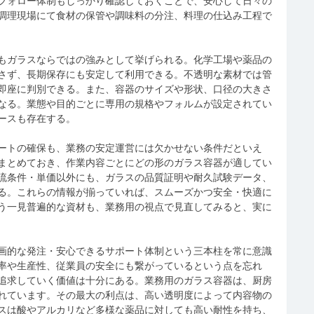
フォロー体制もしっかり確認しておくことで、安心して日々の
調理現場にて食材の保管や調味料の分注、料理の仕込み工程で
もガラスならではの強みとして挙げられる。化学工場や薬品の
さず、長期保存にも安定して利用できる。不透明な素材では管
即座に判別できる。また、容器のサイズや形状、口径の大きさ
なる。業態や目的ごとに専用の規格やフォルムが設定されてい
ースも存在する。
ートの確保も、業務の安定運営には欠かせない条件だといえ
まとめておき、作業内容ごとにどの形のガラス容器が適してい
流条件・単価以外にも、ガラスの品質証明や耐久試験データ、
る。これらの情報が揃っていれば、スムーズかつ安全・快適に
う一見普遍的な資材も、業務用の視点で見直してみると、実に
画的な発注・安心できるサポート体制という三本柱を常に意識
率や生産性、従業員の安全にも繋がっているという点を忘れ
追求していく価値は十分にある。業務用のガラス容器は、厨房
れています。その最大の利点は、高い透明度によって内容物の
スは酸やアルカリなど多様な薬品に対しても高い耐性を持ち、