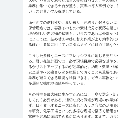
スや、不具合があった場合の交換対応など、その後の
業務に集中できる土台が整う。実際の導入事例では、
ガラス容器がフル稼働している。
衛生面での信頼性や、臭い移り・色移りが起きない点
保管用途では、容器そのものの素材成分が反応を起こ
理が難しい内容物の状態も、ガラスであれば外部から
によっては、詰め替えや移し替え作業がより効率的に
るほか、要望に応じてカスタムメイドに対応可能なケ
こうした多様なニーズにフレキシブルに応じる発注ル
る。賢い発注計画では、必ず現場目線で必要な基準を
るかリストアップするのが効率的だ。納期・数量・物
安全基準への適合状況を把握しておくことも重要であ
業務が運営できる環境を維持できる。ガラス容器とい
多層的な機能や価値を持っている。
その特性を最大限に生かすためには、丁寧な選定・計
しておく必要がある。適切な資材調達が現場の作業効
ず、日々変化するニーズに応じたガラス容器の活用を
や研究、化学工場といった多様な現場で幅広く活用さ
状態を容易に確認できる点にあります。加えて、ガラ