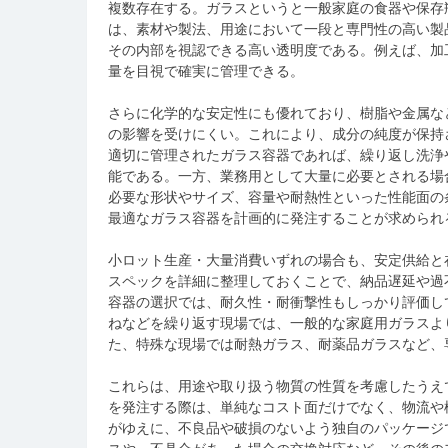
複数存在する。ガラスというと一般家庭の食器や保存
は、素材や製法、用途において一段と専門性の高い製
その内部を視認できる高い透明度である。例えば、加
量を目視で確実に管理できる。
さらに化学的な安定性にも優れており、樹脂や金属な
の影響を受けにくい。これにより、成分の純度が保持
適切に管理されたガラス容器であれば、繰り返し洗浄
能である。一方、業務用として大量に必要とされる場
必要な形状やサイズ、容量や耐熱性といった性能面の
最適なガラス容器を計画的に発注することが求められ
小ロット生産・大量消費いずれの場合も、安定供給と
スペックを詳細に整理しておくことで、納品遅延や過
容器の選択では、耐久性・耐衝撃性もしっかり評価し
ねなどを繰り返す現場では、一般的な家庭用ガラスよ
た、特殊な現場では耐熱ガラス、耐薬品ガラスなど、
これらは、用途や取り扱う物質の性質を考慮したうえ
を発注する際は、単純なコスト面だけでなく、物流や
がゆえに、不良品や破損のないよう独自のパッケージ