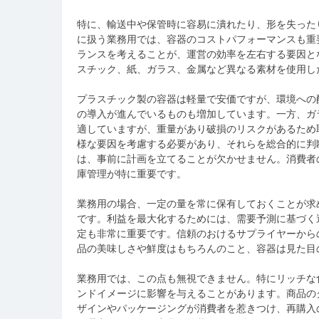
特に、輸送中や保管時に容易に潰れたり、形を失った
に扱う業務用では、容器のコストパフォーマンスも重
ランスを考えることが、運営の効率を左右する要因と
スチック、紙、ガラス、金属など異なる素材を使用し
プラスチック製の容器は軽量で安価ですが、環境への
の導入が進んでいるものも増加しています。一方、ガ
適していますが、重量があり破損のリスクがあるため
様な要因を考慮する必要があり、それらを総合的に判
は、事前に計画を立てることが欠かせません。消費者
庫管理が特に重要です。
業務用の場合、一定の量を常に保有しておくことが求
です。利益を最大化するためには、需要予測に基づく
定も非常に重要です。信頼のおけるサプライヤーから
品の美味しさや鮮度はもちろんのこと、容器は見た目
業務用では、この点も無視できません。特にリッチな
ンドイメージに影響を与えることがあります。商品の
ザインやパッケージングが消費者を惹きつけ、再購入