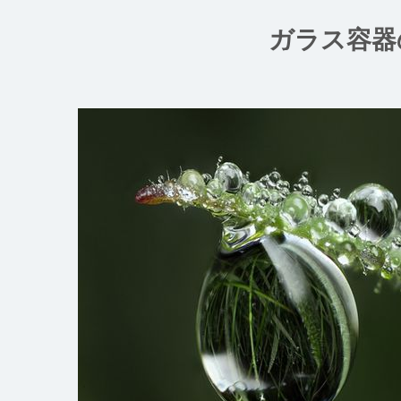
コ
ン
ガラス容器
テ
ン
ツ
へ
ス
キ
ッ
プ