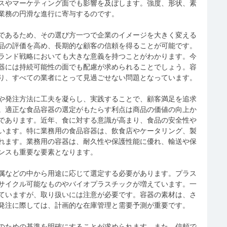
スやマーケティング面でも影響を及ぼします。強度、形状、素
業務の円滑な進行に寄与するのです。
であるため、その選び方一つで企業のイメージを大きく変える
品の評価を高め、長期的な顧客の信頼を得ることが可能です。
ランド戦略においても大きな意義を持つことがわかります。今
器には持続可能性の面でも配慮が求められることでしょう。容
り、すべての業者にとって見過ごせない問題となっています。
や発注方法に工夫を凝らし、実践することで、顧客満足を追求
。適正な食品容器の選定がもたらす利点は商品の価値の向上か
であります。近年、食に対する意識が高まり、食品の安全性や
います。特に業務用の食品容器は、飲食店やケータリング、製
れます。業務用の容器は、耐久性や保護性能に優れ、輸送や保
ンスも重要な要素となります。
属などの中から用途に応じて選定する必要があります。プラス
サイクル可能なものやバイオプラスチックが増えています。一
ていますが、取り扱いには注意が必要です。容器の素材は、さ
発注に際しては、計画的な在庫管理と需要予測が重要です。
のための基準を明確にすることが求められます。また、信頼で