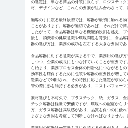
の選定は、単なる商品の外装に限らず、ロジスティク
材、デザインなど、これらの要素が組み合わさって、
顧客の手に渡る最終段階では、容器が最初に触れる物
ことがあります。容器が適切であれば、それだけで商
したがって、食品容器は単なる機能的役割を越え、ブ
後も、消費者の健康意識や環境問題を背景に、食品容
器の選び方は、業務の成功を左右する大きな要因であ
食品容器に対する意識が高まる中で、業務用の選び方
しつつ、企業の成長にもつなげていくことが重要です
ら始まり、業務プロセス全体の円滑化につながるもの
効率性を確保するために包装や容器の重要性が増して
造業などで利用され、その特性に応じた選定が求めら
管の際に形を維持する必要があり、コストパフォーマ
素材選びも不可欠で、プラスチック、紙、ガラス、金
チック容器は軽量で安価ですが、環境への配慮からリ
方、ガラス容器は高級感があり、品質を保つのに優れ
まざまな要因を考慮して判断しなければなりません。
業務用の容器は一定量を常に保持する必要があり、そ