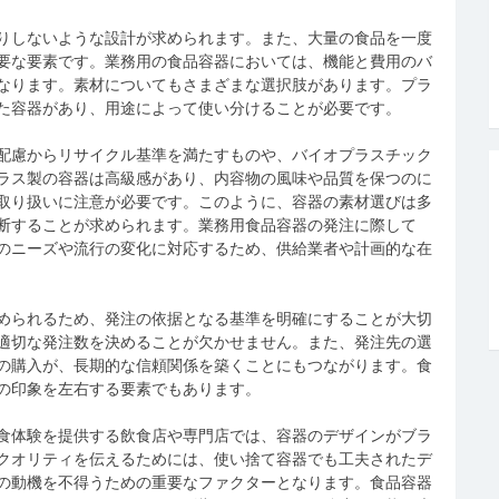
りしないような設計が求められます。また、大量の食品を一度
要な要素です。業務用の食品容器においては、機能と費用のバ
なります。素材についてもさまざまな選択肢があります。プラ
た容器があり、用途によって使い分けることが必要です。
配慮からリサイクル基準を満たすものや、バイオプラスチック
ラス製の容器は高級感があり、内容物の風味や品質を保つのに
取り扱いに注意が必要です。このように、容器の素材選びは多
断することが求められます。業務用食品容器の発注に際して
のニーズや流行の変化に対応するため、供給業者や計画的な在
められるため、発注の依据となる基準を明確にすることが大切
適切な発注数を決めることが欠かせません。また、発注先の選
の購入が、長期的な信頼関係を築くことにもつながります。食
の印象を左右する要素でもあります。
食体験を提供する飲食店や専門店では、容器のデザインがブラ
クオリティを伝えるためには、使い捨て容器でも工夫されたデ
の動機を不得うための重要なファクターとなります。食品容器